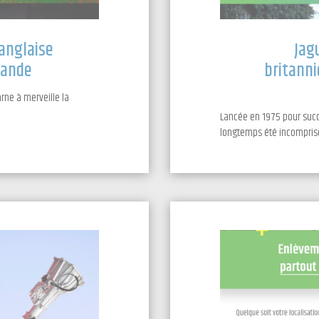
 anglaise
Jagu
rande
britanni
arne à merveille la
Lancée en 1975 pour succé
longtemps été incomprise