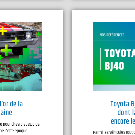
d’or de la
Toyota B
aine
dont l
encore l
pour Chevrolet et, plus
ine. Cette époque
Parmi les véhicules tout-