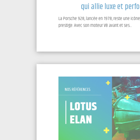
qui allie luxe et per
La Porsche 928, lancée en 1978, reste une icône
prestige. Avec son moteur V8 avant et ses...