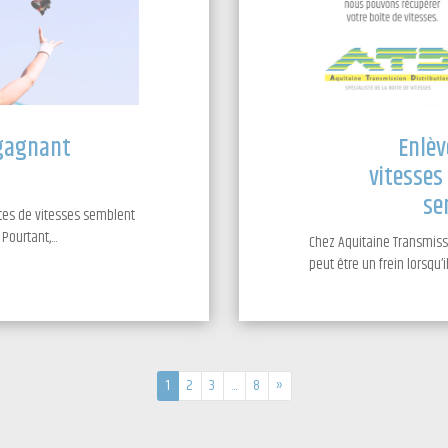
 gagnant
Enlèv
vitesses
se
îtes de vitesses semblent
ourtant,...
Chez Aquitaine Transmissi
peut être un frein lorsqu’il
1
2
3
...
8
»