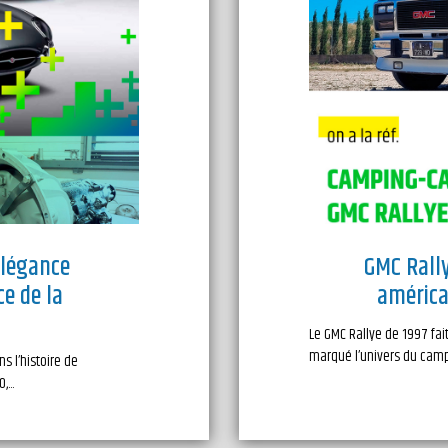
élégance
GMC Rally
ce de la
américai
Le GMC Rallye de 1997 fai
marqué l’univers du campin
s l’histoire de
...