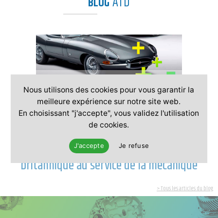
ATD
BLOG
'
Nous utilisons des cookies pour vous garantir la
meilleure expérience sur notre site web.
En choisissant "j'accepte", vous validez l'utilisation
de cookies.
Jaguar Type E V12 : l’élégance
J'accepte
Je refuse
britannique au service de la mécanique
> Tous les articles du blog