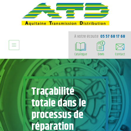
À votre écoute
05 57 68 17 68
Catalogue
Devis
Contact
Traçabilité
totale dans le
processus de
réparation